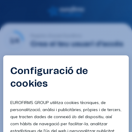
Registre d'usuari Eurofirms
1/4
Crea el teu usuari d'accés
E-mail
Contrasenya
Confirmar contrasenya
8 caràcters
1 lletra minúscula