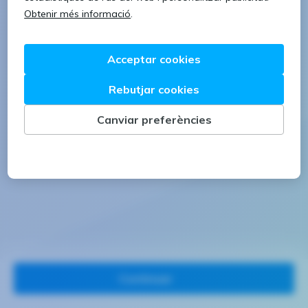
1 lletra majúscula
1 número
Continuar