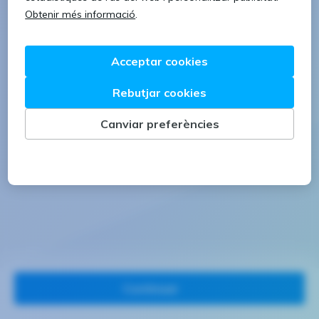
1 lletra majúscula
1 número
Continuar