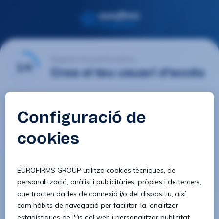
Registre d'usuari Eurofirms
1/4
Crea el teu usuari d'accés
E-mail
Contrasenya
Confirmar contrasenya
8 caràcters
1 lletra minúscula