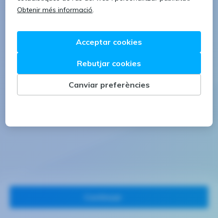
1 lletra majúscula
1 número
Continuar