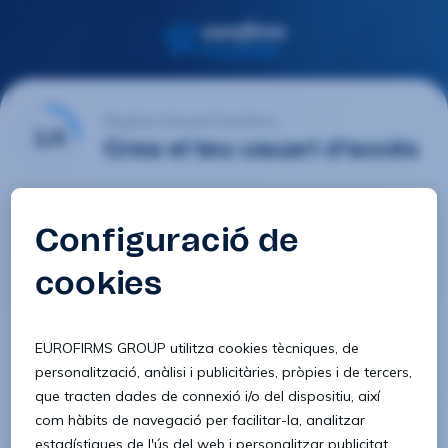
Registre d'usuari Eurofirms
1/4
Crea el teu usuari d'accés
E-mail
Contrasenya
Confirmar contrasenya
8 caràcters
1 lletra minúscula