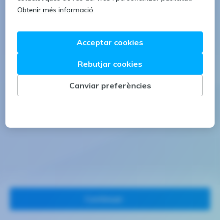
1 lletra majúscula
1 número
Continuar