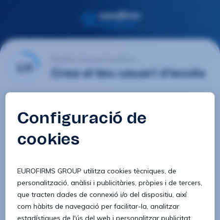
Registre d'usuari Eurofirms
1/4
Crea el teu usuari d'accés
E-mail
Contrasenya
Confirmar contrasenya
8 caràcters
1 lletra minúscula