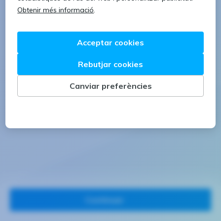
1 lletra majúscula
1 número
Continuar