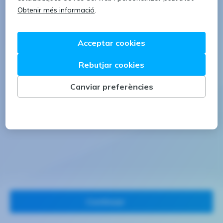
1 lletra majúscula
1 número
Continuar