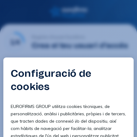
Registre d'usuari Eurofirms
1/4
Crea el teu usuari d'accés
E-mail
Contrasenya
Confirmar contrasenya
8 caràcters
1 lletra minúscula