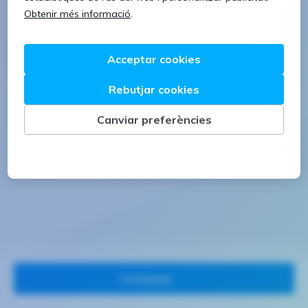
1 lletra majúscula
1 número
Continuar