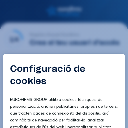
Registre d'usuari Eurofirms
1/4
Crea el teu usuari d'accés
E-mail
Contrasenya
Confirmar contrasenya
8 caràcters
1 lletra minúscula