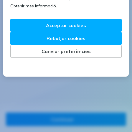
1 lletra majúscula
1 número
Continuar