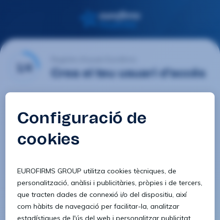
Registre d'usuari Eurofirms
1/4
Crea el teu usuari d'accés
E-mail
Contrasenya
Confirmar contrasenya
8 caràcters
1 lletra minúscula