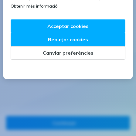
1 lletra majúscula
1 número
Continuar