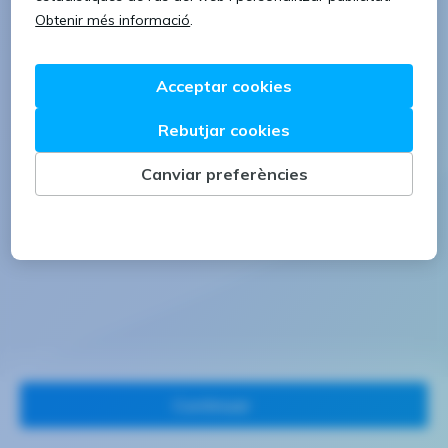
1 lletra majúscula
1 número
Continuar