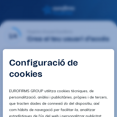
Registre d'usuari Eurofirms
1/4
Crea el teu usuari d'accés
E-mail
Contrasenya
Confirmar contrasenya
8 caràcters
1 lletra minúscula