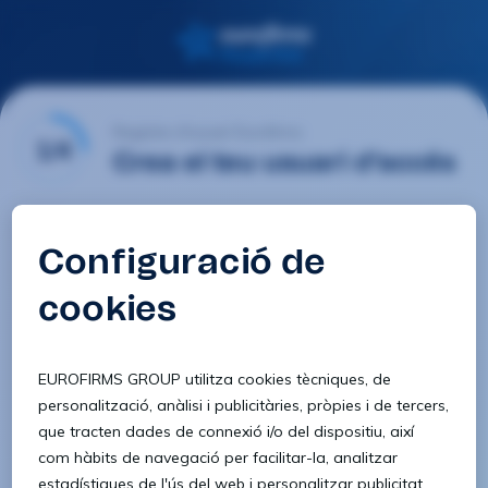
Registre d'usuari Eurofirms
1/4
Crea el teu usuari d'accés
E-mail
Contrasenya
Confirmar contrasenya
8 caràcters
1 lletra minúscula