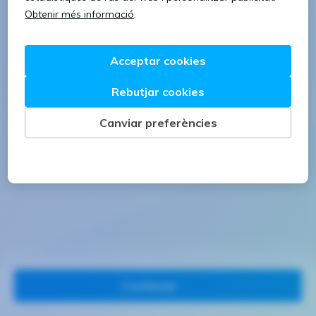
1 lletra majúscula
1 número
Continuar