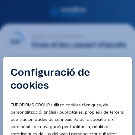
Registre d'usuari Eurofirms
1/4
Crea el teu usuari d'accés
E-mail
Contrasenya
Confirmar contrasenya
8 caràcters
1 lletra minúscula