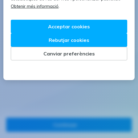
1 lletra majúscula
1 número
Continuar