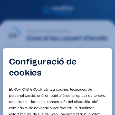
Registre d'usuari Eurofirms
1/4
Crea el teu usuari d'accés
E-mail
Contrasenya
Confirmar contrasenya
8 caràcters
1 lletra minúscula