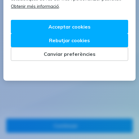
1 lletra majúscula
1 número
Continuar