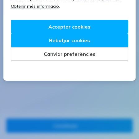
1 lletra majúscula
1 número
Continuar