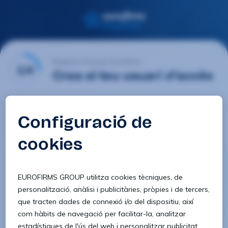
Registre d'usuari Eurofirms
1/4
Crea el teu usuari d'accés
E-mail
Contrasenya
Confirmar contrasenya
8 caràcters
1 lletra minúscula