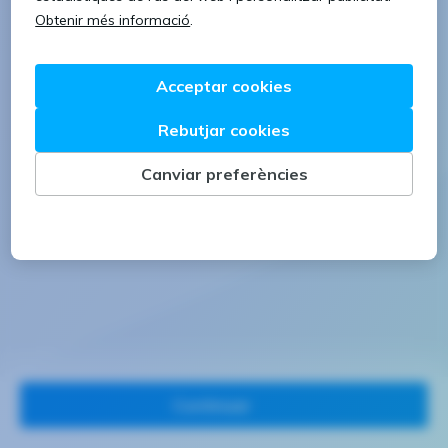
1 lletra majúscula
1 número
Continuar