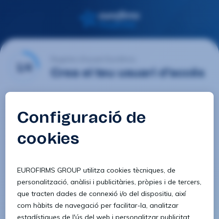
Registre d'usuari Eurofirms
1/4
Crea el teu usuari d'accés
E-mail
Contrasenya
Confirmar contrasenya
8 caràcters
1 lletra minúscula