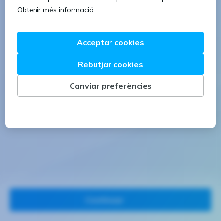
1 lletra majúscula
1 número
Continuar