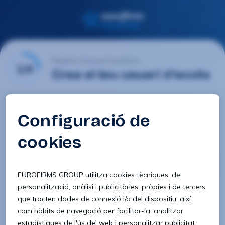
Registre d'usuari Eurofirms
1/4
Crea el teu usuari d'accés
E-mail
Contrasenya
Confirmar contrasenya
8 caràcters
1 lletra minúscula