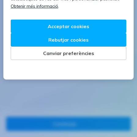
1 lletra majúscula
1 número
Continuar