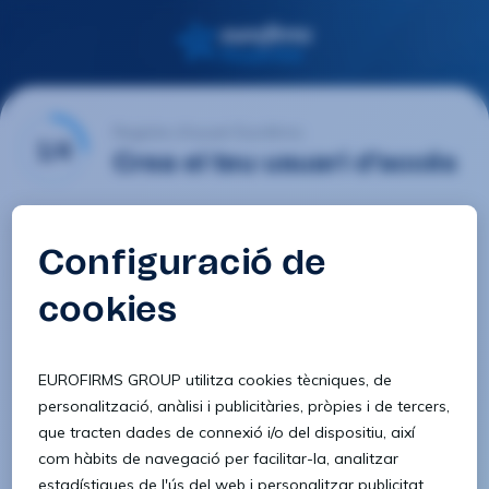
Registre d'usuari Eurofirms
1/4
Crea el teu usuari d'accés
E-mail
Contrasenya
Confirmar contrasenya
8 caràcters
1 lletra minúscula