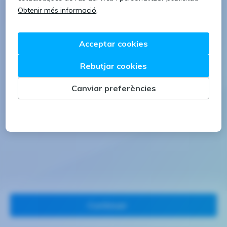
1 lletra majúscula
1 número
Continuar