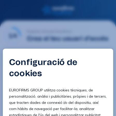
Registre d'usuari Eurofirms
1/4
Crea el teu usuari d'accés
E-mail
Contrasenya
Confirmar contrasenya
8 caràcters
1 lletra minúscula