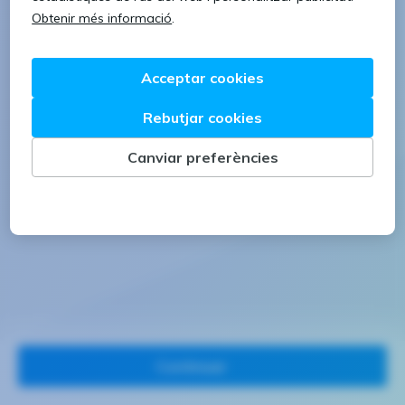
1 lletra majúscula
1 número
Continuar