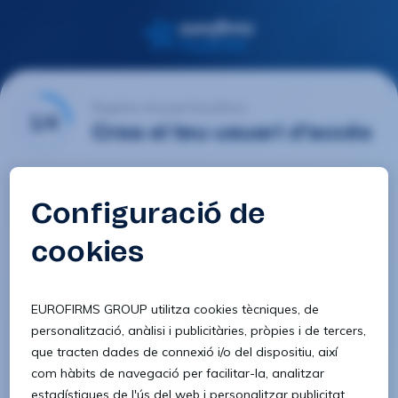
Registre d'usuari Eurofirms
1/4
Crea el teu usuari d'accés
E-mail
Contrasenya
Confirmar contrasenya
8 caràcters
1 lletra minúscula