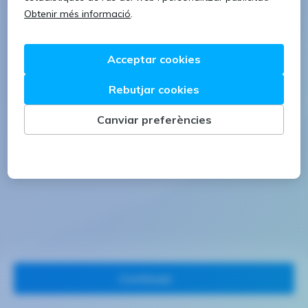
1 lletra majúscula
1 número
Continuar