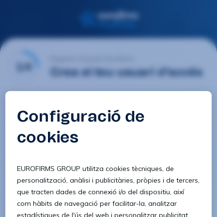
Registre d'usuari Eurofirms
1/4
Crea el teu usuari d'accés
E-mail
Contrasenya
Confirmar contrasenya
8 caràcters
1 lletra minúscula