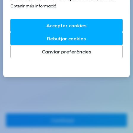
1 lletra majúscula
1 número
Continuar