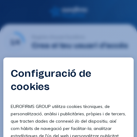
Registre d'usuari Eurofirms
1/4
Crea el teu usuari d'accés
E-mail
Contrasenya
Confirmar contrasenya
8 caràcters
1 lletra minúscula