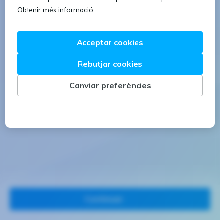
1 lletra majúscula
1 número
Continuar