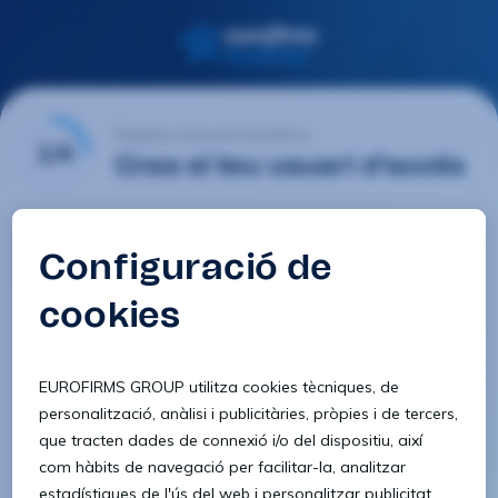
Registre d'usuari Eurofirms
1/4
Crea el teu usuari d'accés
E-mail
Contrasenya
Confirmar contrasenya
8 caràcters
1 lletra minúscula