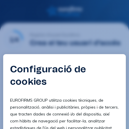
Registre d'usuari Eurofirms
1/4
Crea el teu usuari d'accés
E-mail
Contrasenya
Confirmar contrasenya
8 caràcters
1 lletra minúscula