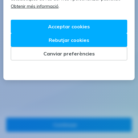
1 lletra majúscula
1 número
Continuar